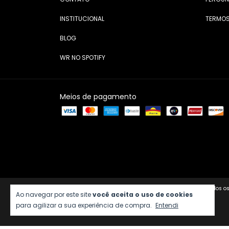
INSTITUCIONAL
TERMOS
BLOG
WR NO SPOTIFY
Meios de pagamento
Copyright Wines and Roses - 04157326000188 - 2026. Todos os 
Ao navegar por este site
você aceita o uso de cookies
para agilizar a sua experiência de compra.
Entendi