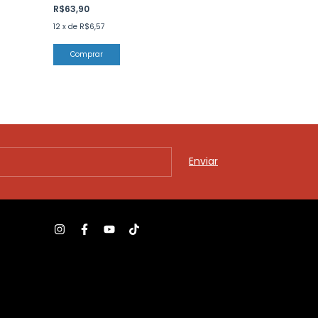
-
11
%
OF
R$63,90
R$98,00
R$110,00
12
x
de
R$6,57
12
x
de
R$10,08