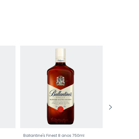
Ballantine's Finest 8 anos 750ml
Johnnie Walker