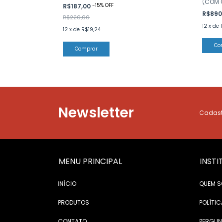
(COM 
-
15
%
OFF
R$187,00
R$890
R$220,00
12
x
de
12
x
de
R$19,24
Newsletter
Cadastr
MENU PRINCIPAL
INSTI
INÍCIO
QUEM 
PRODUTOS
POLÍTIC
CONTATO
PERGUN