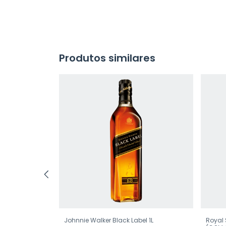
Produtos similares
el com
Johnnie Walker Black Label 1L
Royal 