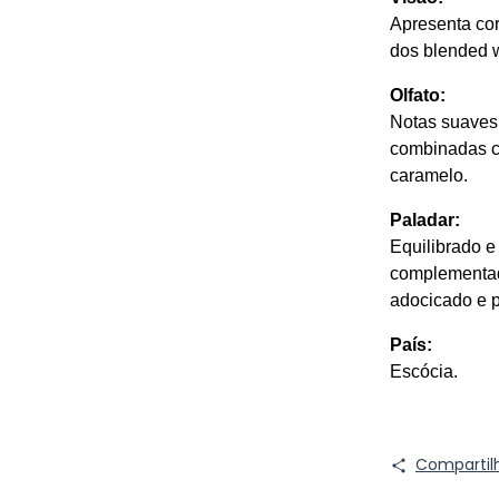
Apresenta cor 
dos blended w
Olfato:
Notas suaves 
combinadas co
caramelo.
Paladar:
Equilibrado e
complementado
adocicado e p
País:
Escócia.
Compartil