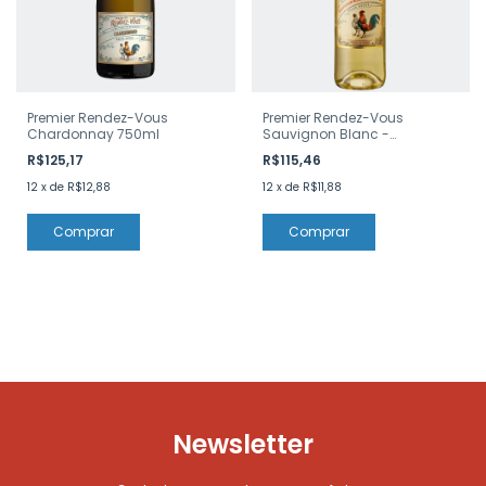
Premier Rendez-Vous
Premier Rendez-Vous
Chardonnay 750ml
Sauvignon Blanc -
Colombad 750ml
R$125,17
R$115,46
12
x
de
R$12,88
12
x
de
R$11,88
Comprar
Comprar
Newsletter