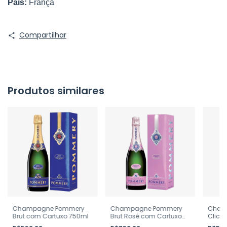
País:
França
Compartilhar
Produtos similares
Champagne Pommery
Champagne Pommery
Cham
Brut com Cartuxo 750ml
Brut Rosé com Cartuxo
Clicq
750ml