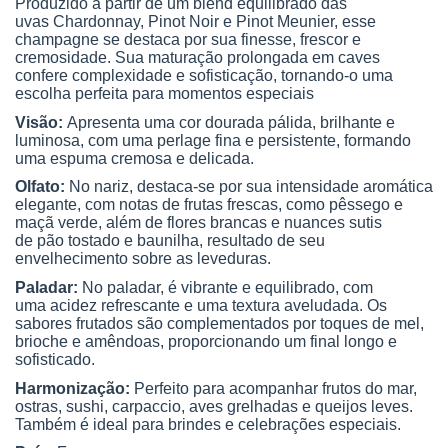
Produzido a partir de um blend equilibrado das
uvas Chardonnay, Pinot Noir e Pinot Meunier, esse
champagne se destaca por sua finesse, frescor e
cremosidade. Sua maturação prolongada em caves
confere complexidade e sofisticação, tornando-o uma
escolha perfeita para momentos especiais
Visão:
Apresenta uma cor dourada pálida, brilhante e
luminosa, com uma perlage fina e persistente, formando
uma espuma cremosa e delicada.
Olfato:
No nariz, destaca-se por sua intensidade aromática
elegante, com notas de frutas frescas, como pêssego e
maçã verde, além de flores brancas e nuances sutis
de pão tostado e baunilha, resultado de seu
envelhecimento sobre as leveduras.
Paladar:
No paladar, é vibrante e equilibrado, com
uma acidez refrescante e uma textura aveludada. Os
sabores frutados são complementados por toques de mel,
brioche e amêndoas, proporcionando um final longo e
sofisticado.
Harmonização:
Perfeito para acompanhar frutos do mar,
ostras, sushi, carpaccio, aves grelhadas e queijos leves.
Também é ideal para brindes e celebrações especiais.