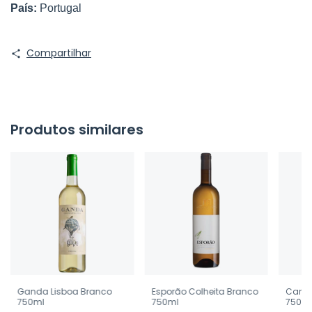
País: 
Portugal
Compartilhar
Produtos similares
Ganda Lisboa Branco
Esporão Colheita Branco
Cartu
750ml
750ml
750m