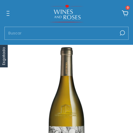
0
Esgotado