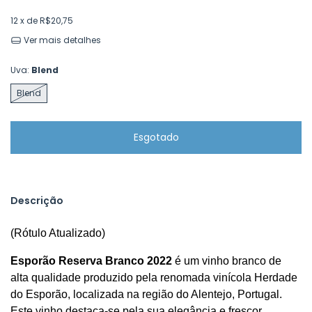
12
x de
R$20,75
Ver mais detalhes
Uva:
Blend
Blend
Descrição
(Rótulo Atualizado)
Esporão Reserva Branco 2022
 é um vinho branco de 
alta qualidade produzido pela renomada vinícola Herdade 
do Esporão, localizada na região do Alentejo, Portugal. 
Este vinho destaca-se pela sua elegância e frescor, 