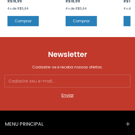
R$18,99
R$18,99
R$18,
4
x
de
R$5,64
4
x
de
R$5,64
4
x
de
Newsletter
Cadastre-se e receba nossas ofertas.
MENU PRINCIPAL