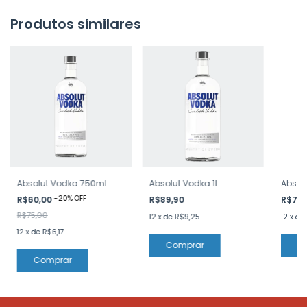
Produtos similares
Absolut Vodka 750ml
Absolut Vodka 1L
Absol
-
20
%
OFF
R$60,00
R$89,90
R$77,
R$75,00
12
x
de
R$9,25
12
x
de
12
x
de
R$6,17