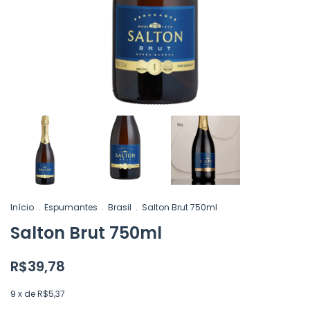
Início
.
Espumantes
.
Brasil
.
Salton Brut 750ml
Salton Brut 750ml
R$39,78
9
x de
R$5,37