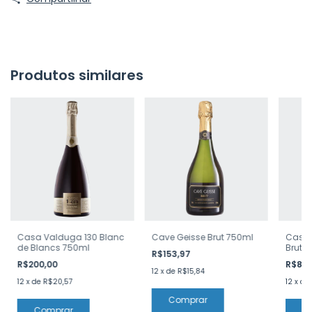
Produtos similares
Casa Valduga 130 Blanc
Cave Geisse Brut 750ml
Casa 
de Blancs 750ml
Brut 
R$153,97
R$200,00
R$88
12
x
de
R$15,84
12
x
de
R$20,57
12
x
de
Comprar
Comprar
C