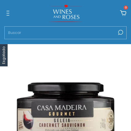
0
Esgotado