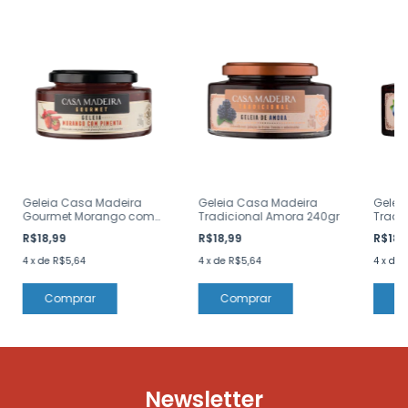
Geleia Casa Madeira
Geleia Casa Madeira
Gelei
Gourmet Morango com
Tradicional Amora 240gr
Tradic
Pimenta 240gr
240gr
R$18,99
R$18,99
R$18,
4
x
de
R$5,64
4
x
de
R$5,64
4
x
de
Newsletter